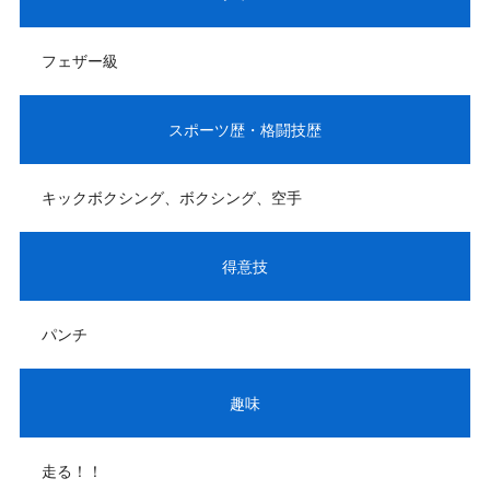
フェザー級
スポーツ歴・格闘技歴
キックボクシング、ボクシング、空手
得意技
パンチ
趣味
走る！！