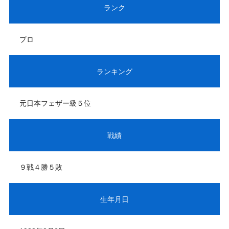
ランク
プロ
ランキング
元日本フェザー級５位
戦績
９戦４勝５敗
生年月日