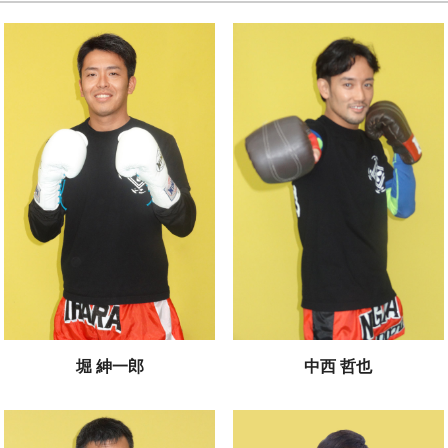
堀 紳一郎
中西 哲也