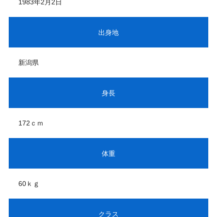
1983年2月2日
出身地
新潟県
身長
172ｃｍ
体重
60ｋｇ
クラス