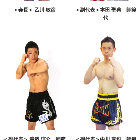
＜会長＞ 乙川 敏彦
＜副代表＞本田 聖典 師範
代
＜副代表＞ 渡邉 涼介 師範
＜副代表＞中川 克也 師範