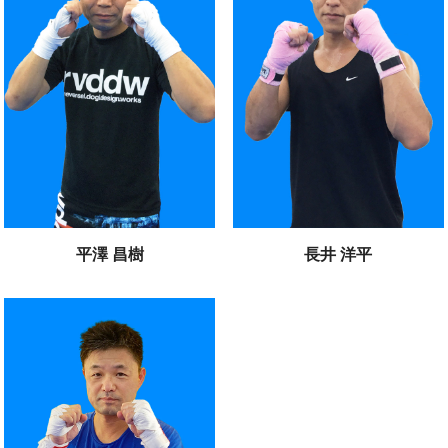
平澤 昌樹
長井 洋平