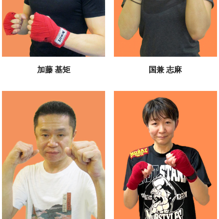
加藤 基矩
国兼 志麻